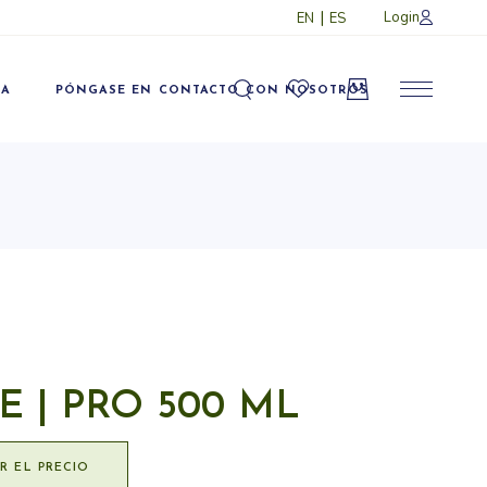
Login
EN
ES
 Login
rtete en un
TA
PÓNGASE EN CONTACTO CON NOSOTROS
ional
 Login
rtete en un
ional
E | PRO 500 ML
ER EL PRECIO