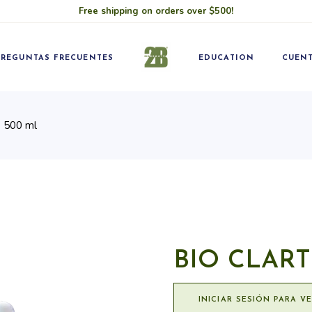
Free shipping on orders over $500!
Blog
Pro
Classes
Convié
PREGUNTAS FRECUENTES
EDUCATION
CUEN
profes
O 500 ml
Blog
Pro
Classes
Convié
profes
BIO CLART
INICIAR SESIÓN PARA V