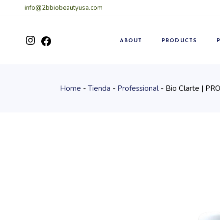
Skip
info@2bbiobeautyusa.com
to
the
content
Instagram
ABOUT
PRODUCTS
Facebook
Home
Tienda
Professional
Bio Clarte | PR