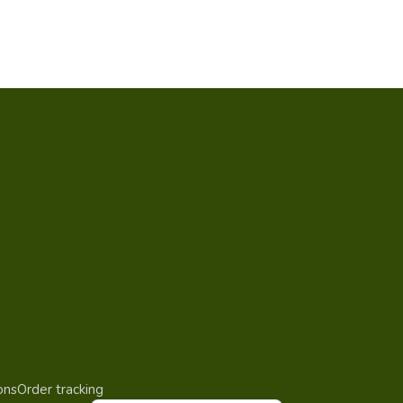
ons
Order tracking
English